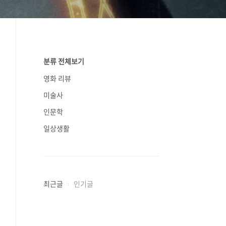
분류 전체보기
영화 리뷰
미술사
인문학
일상생활
최근글
인기글