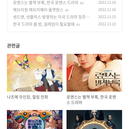
로맨스는 별책 부록, 한국 로맨스 드라마
2022.11.16
(0)
에브리씽 에브리웨어 올앳원스
2022.11.16
(0)
샌드맨, 넷플릭스 방영하는 미국 드라마 정주행
2022.11.15
작품
한국 드라마 봄 밤, 설레임이 필요할때
2022.11.15
(0)
(0)
관련글
나츠메 우인장, 힐링 만화
로맨스는 별책 부록, 한국 로맨
스 드라마