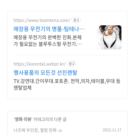
https://www.teamtena.com/
광고
매장용 무전기의 명품-팀테나
45g의 가벼움
매장용 무전기의 완벽한 진화.본체
가 필요없는 블루투스형 무전기.최
신 기능 탑재!
https://korental.webpr.kr/
광고
행사용품의 모든것 선진렌탈
TV.강연대.간이무대.포토존. 천막,의자,테이블,무대 등
렌탈업체
'
영화 리뷰
' 카테고리의 다른 글
나츠메 우인장, 힐링 만화
2022.11.17
(0)