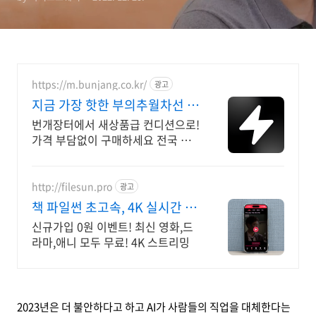
https://m.bunjang.co.kr/
광고
지금 가장 핫한 부의추월차선 국
내 최대 브랜드 중고거래
번개장터에서 새상품급 컨디션으로!
가격 부담없이 구매하세요 전국 각
지에서 올라오는 전국구 최다 상품
매일 10만 개 이상의 신규 상품 업로
드
http://filesun.pro
광고
책 파일썬 초고속, 4K 실시간 보
기!
신규가입 0원 이벤트! 최신 영화,드
라마,애니 모두 무료! 4K 스트리밍
2023년은 더 불안하다고 하고 AI가 사람들의 직업을 대체한다는