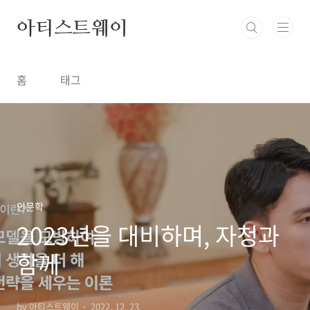
본문 바로가기
아티스트웨이
홈
태그
인문학
2023년을 대비하며, 자청과
함께
by 아티스트웨이
2022. 12. 23.