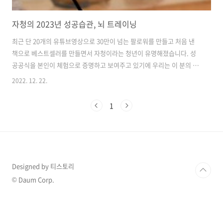
자청의 2023년 성공습관, 뇌 트레이닝
최근 단 20개의 유튜브영상으로 30만이 넘는 팔로워를 만들고 처음 낸
책으로 베스트셀러를 만들면서 자청이라는 청년이 유명해졌습니다. 성
공공식을 본인이 체험으로 증명하고 보여주고 있기에 우리는 이 분의 말
이 더 설득력 있게 다가옵니다. 2023년은 경기침체부터 고금리, 부동산
2022. 12. 22.
가격하락, 주가하락, 가상화폐의 급락등으로 작년에 부동산, 주식, 가상
화폐로 돈을 많이 벌었던 사람들이 생기면서 너도나도 따라 하던 영끌했
1
던 사람들이 나락으로 떨어지고 있습니다. 그러면서 시크릿 관련 여러 가
지 유행으로 자기 계발에서 많은 사람들이 모든 행동들에 무의식들이 많
이 차지하고 있다는 인식이 하면서 내가 돈 버는 핵심을 잘 알고 실천하
기만 하면 많은 사람들이 어느 정도까지는 돈을 벌고 건강해지고 등 많은
문제를 해결한다고 ..
Designed by 티스토리
© Daum Corp.