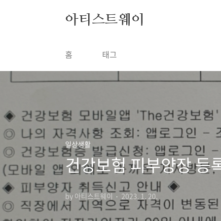
본문 바로가기
아티스트웨이
홈
태그
일상생활
건강보험 피부양장 등록
by 아티스트웨이
2023. 1. 20.