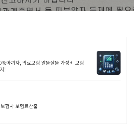
0%아끼자, 의료보험 알뜰살뜰 가성비 보험
저!
8개보험사 보험료산출